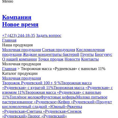
Меню
Компания
Новое время
+7 (423) 244-18-35
Задать вопрос
Главная
Наша продукция
Молочная продукция
Соевая продукция
Кисломолочная
продукция
Жидкие концентраты бактерий
Грунты
Биогумус
О нашей компании
Точки продаж
Новости
Контакты
Молочная продукция
Главная
> Творожная масса «Рудневская» с ванилью 11%
Каталог продукции
Молочная продукция
Творожок Рудневский 100 г, 9 %
Творожная масса
«Рудневская» с курагой 11%
Творожная масса «Рудневская» с
изюмом 11%
Творожная масса «Рудневская» с ванилью
11%
Топлёное молоко
Фруктовые кефиры
Молоко питьевое
пастеризованное «Рудневское»
Кефир «Рудневский»
Продукт
кисломолочный сладкий «Южный»
Ряженка
«Рудневская»
Сметана «Рудневская»
Снежок
«Рудневский»
Творог «Рудневский»