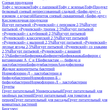
Соевая продукция
Тофу с чесноком
Тофу с паприкой
Тофу с зеленью
Тофу
Продукт
белковый соевый непрессованный сладкий «Бифи-друг» с
изюмом, с курагой
Напиток соевый сквашенный «Бифи-друг»
Кисломолочная продукция
Йогурт питьевой «Рудневский» с персиком 2,5%
Йогурт
питьевой «Рудневский» тропик 2,5%
Йогурт питьевой
«Рудневский» с клубникой 2,5%
Йогурт питьевой
«Рудневский» классический 2,5%
Йогурт питьевой
«Рудневский» с малиной 2,5%
Йогурт питьевой «Рудневский»
лесные ягоды 2,5%
Йогурт питьевой «Рудневский» со злаками
2,5%
Йогурт питьевой «Рудневский» с вишней
2,5%
Бифитон
Бифиряжка
Бифиритм
Бификвашка
Бифирон с
витаминами А, С и Е
Бифилактам — бифидо и
лактобактерии
Бифидумбактерин
Ацидофилинка
Жидкие концентраты бактерий
Нормофлорин-Д – лактобактерии и
бифидобактерии
Нормофлорин-Б –
бифидобактерии
Нормофлорин-Л – лактобактерии
Грунты
Грунт питательный Универсальный
Грунт питательный для
хвойных растений
Грунт питательный для томатов и
перцев
Грунт питательный для рассады
Грунт питательный для
комнатных растений
Биогумус