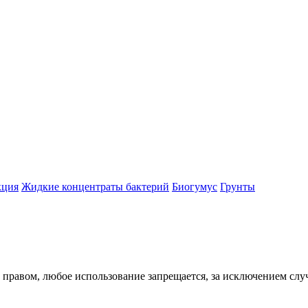
кция
Жидкие концентраты бактерий
Биогумус
Грунты
равом, любое использование запрещается, за исключением случа