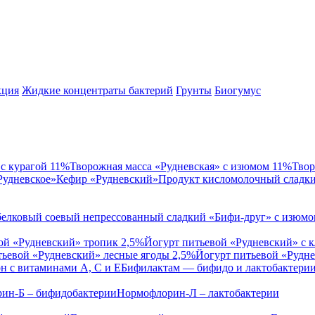
кция
Жидкие концентраты бактерий
Грунты
Биогумус
 с курагой 11%
Творожная масса «Рудневская» с изюмом 11%
Твор
Рудневское»
Кефир «Рудневский»
Продукт кисломолочный слад
белковый соевый непрессованный сладкий «Бифи-друг» с изюмом
ой «Рудневский» тропик 2,5%
Йогурт питьевой «Рудневский» с 
тьевой «Рудневский» лесные ягоды 2,5%
Йогурт питьевой «Рудне
н с витаминами А, С и Е
Бифилактам — бифидо и лактобактери
ин-Б – бифидобактерии
Нормофлорин-Л – лактобактерии