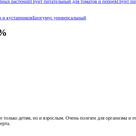
йных растений
Грунт питательный для томатов и перцев
Грунт пи
в и кустарников
Биогумус универсальный
 %
 только детям, но и взрослым. Очень полезен для организма и 
ерта.