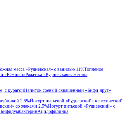
ожная масса «Рудневская» с ванилью 11%
Топлёное
кий «Южный»
Ряженка «Рудневская»
Сметана
, с курагой
Напиток соевый сквашенный «Бифи-друг»
клубникой 2,5%
Йогурт питьевой «Рудневский» классический
вский» со злаками 2,5%
Йогурт питьевой «Рудневский» с
и
Бифидумбактерин
Ацидофилинка