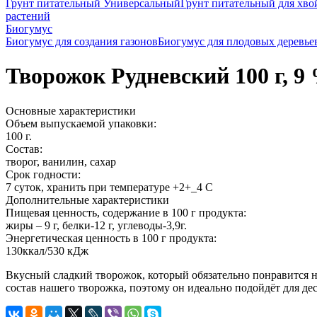
Грунт питательный Универсальный
Грунт питательный для хво
растений
Биогумус
Биогумус для создания газонов
Биогумус для плодовых деревье
Творожок Рудневский 100 г, 9
Основные характеристики
Объем выпускаемой упаковки:
100 г.
Состав:
творог, ванилин, сахар
Срок годности:
7 суток, хранить при температуре +2+_4 С
Дополнительные характеристики
Пищевая ценность, содержание в 100 г продукта:
жиры – 9 г, белки-12 г, углеводы-3,9г.
Энергетическая ценность в 100 г продукта:
130ккал/530 кДж
Вкусный сладкий творожок, который обязательно понравится не
состав нашего творожка, поэтому он идеально подойдёт для дес