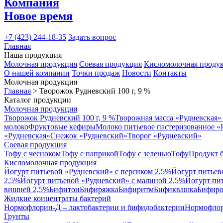
Компания
Новое время
+7 (423) 244-18-35
Задать вопрос
Главная
Наша продукция
Молочная продукция
Соевая продукция
Кисломолочная проду
О нашей компании
Точки продаж
Новости
Контакты
Молочная продукция
Главная
> Творожок Рудневский 100 г, 9 %
Каталог продукции
Молочная продукция
Творожок Рудневский 100 г, 9 %
Творожная масса «Рудневская»
молоко
Фруктовые кефиры
Молоко питьевое пастеризованное «
«Рудневская»
Снежок «Рудневский»
Творог «Рудневский»
Соевая продукция
Тофу с чесноком
Тофу с паприкой
Тофу с зеленью
Тофу
Продукт 
Кисломолочная продукция
Йогурт питьевой «Рудневский» с персиком 2,5%
Йогурт питьев
2,5%
Йогурт питьевой «Рудневский» с малиной 2,5%
Йогурт пи
вишней 2,5%
Бифитон
Бифиряжка
Бифиритм
Бификвашка
Бифиро
Жидкие концентраты бактерий
Нормофлорин-Д – лактобактерии и бифидобактерии
Нормофлор
Грунты